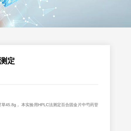
量测定
6.6g甘草45.8g， 本实验用HPLC法测定百合固金片中芍药苷