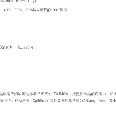
1ml含芍药苷0.1mg)。
40%、60%、80%与未稀释的100%溶液。
溶液稀释一倍进行分析。
试品原溶液的浓度是标准品溶液的170.540%，按照标准品的说明书，标
4g/ml.计算可得，样品溶液（2g/50ml）实际黄芩苷总含量为7.41mg，每片（