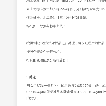
精密称取芍药苷对照品l.8mg，溶于20ml稀乙醇，即得(每
向上述标准液中加入稀乙醇稀释，分别得到含量为20%、
依次进样。用工作站计算并绘制标准曲线。
得到如下数据与标准曲线：
按照3中所述方法对样品进行处理，将前处理后的样品
按照色谱条件进行分析。
得到的色谱图及分析报告如下：
5.结论
测得的稀释一倍后的供试品浓度为85.270%，即供
0.9*10-4g/ml.即标准品实际含量为0.8685*10-
的要求。