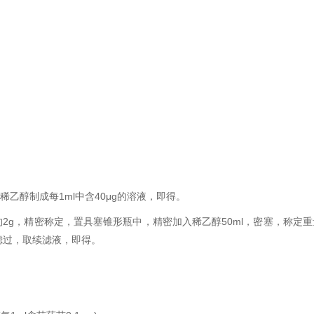
乙醇制成每1ml中含40μg的溶液，即得。
g，精密称定，置具塞锥形瓶中，精密加入稀乙醇50ml，密塞，称定重量，
滤过，取续滤液，即得。