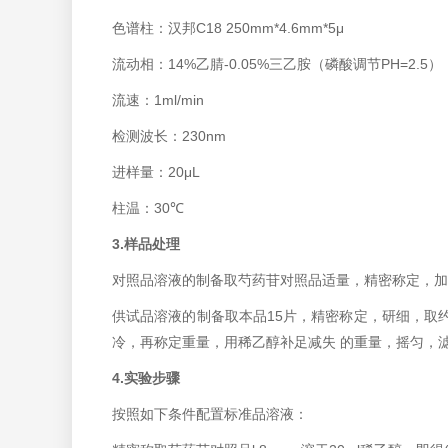
色谱柱：汉邦C18 250mm*4.6mm*5μ
流动相：14%乙腈-0.05%三乙胺（磷酸调节PH=2.5）
流速：1ml/min
检测波长：230nm
进样量：20μL
柱温：30℃
3.样品处理
对照品溶液的制备取芍药苷对照品适量，精密称定，加稀
供试品溶液的制备取本品15片，精密称定，研细，取约2
冷，再称定重量，用稀乙醇补足减失 的重量，摇匀，
4.实验步骤
按照如下条件配置标准品溶液：