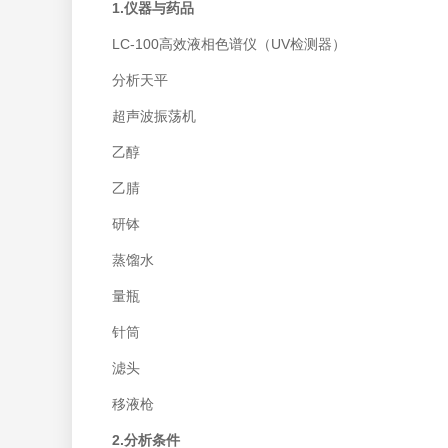
1.仪器与药品
LC-100高效液相色谱仪（UV检测器）
分析天平
超声波振荡机
乙醇
乙腈
研钵
蒸馏水
量瓶
针筒
滤头
移液枪
2.分析条件