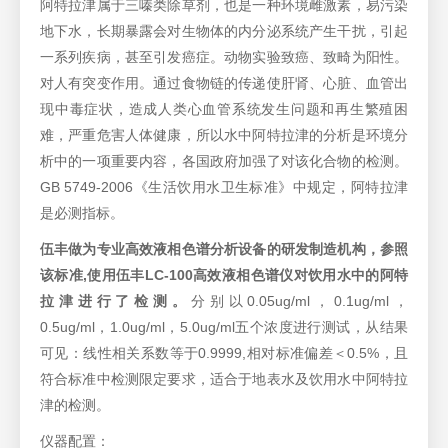
阿特拉津属于三嗪类除草剂，也是一种环境雌激素，易污染
地下水，长期暴露会对生物体的内分泌系统产生干扰，引起
一系列疾病，甚至引发癌症。动物实验致癌、致畸为阳性。
对人有突变作用。通过食物链的传递使肝肾、心脏、血管出
现中毒症状，造成人类心血管系统发生问题和再生繁殖困
难，严重危害人体健康，所以水中阿特拉津的分析是环境分
析中的一项重要内容，各国政府加强了对该化合物的检测。
GB 5749-2006《生活饮用水卫生标准》中规定，阿特拉津
是必测指标。
伍丰做为专业高效液相色谱分析设备的研发制造机构，
参照
该标准,使用伍丰LC-100高效液相色谱仪对饮用水中的
阿特
拉津
进行了检测。
分别以0.05ug/ml，0.1ug/ml，
0.5ug/ml，1.0ug/ml，5.0ug/ml五个浓度进行测试，从结果
可见：线性相关系数等于0.9999,相对标准偏差＜0.5%，且
符合标准中检测限定要求，适合于地表水及饮用水中阿特拉
津的检测。
仪器配置：